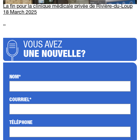
La fin pour la clinique médicale privée de Rivière-du-Loup
18 March 2025
‹
›
VOUS AVEZ
UNE NOUVELLE?
NOM*
COURRIEL*
TÉLÉPHONE