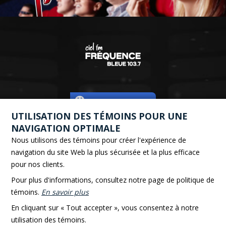
EXPRIMEZ-VOUS!
UTILISATION DES TÉMOINS POUR UNE
NAVIGATION OPTIMALE
Nous utilisons des témoins pour créer l'expérience de
navigation du site Web la plus sécurisée et la plus efficace
EN STUDIO :
pour nos clients.
418 862-4146
Pour plus d'informations, consultez notre page de politique de
64 Hôtel de Ville, Rivière-du-Loup, QC G5R 1L5
témoins.
En savoir plus
En cliquant sur « Tout accepter », vous consentez à notre
utilisation des témoins.
Politique de confidentialité