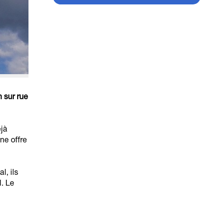
 sur rue
éjà
ne offre
l, ils
l. Le