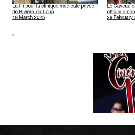
La fin pour la clinique médicale privée
Le Caveau de
de Rivière-du-Loup
officiellement
18 March 2025
28 February
‹
›