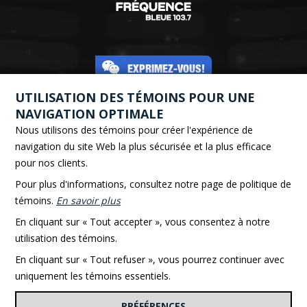
EXPRIMEZ-VOUS!
UTILISATION DES TÉMOINS POUR UNE
NAVIGATION OPTIMALE
Nous utilisons des témoins pour créer l'expérience de
navigation du site Web la plus sécurisée et la plus efficace
EN STUDIO :
pour nos clients.
418 862-4146
Pour plus d'informations, consultez notre page de politique de
64 Hôtel de Ville, Rivière-du-Loup, QC G5R 1L5
témoins.
En savoir plus
En cliquant sur « Tout accepter », vous consentez à notre
Politique de confidentialité
utilisation des témoins.
Tous droits réservés 2026 © CIEL 103,7 / Groupe Simard
En cliquant sur « Tout refuser », vous pourrez continuer avec
Une réalisation de
MYR Logistik
uniquement les témoins essentiels.
PRÉFÉRENCES