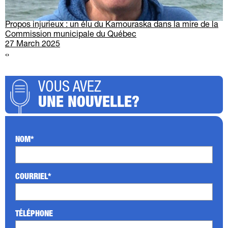
Propos injurieux : un élu du Kamouraska dans la mire de la
Commission municipale du Québec
27 March 2025
‹
›
VOUS AVEZ
UNE NOUVELLE?
NOM*
COURRIEL*
TÉLÉPHONE