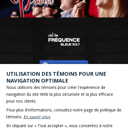
EXPRIMEZ-VOUS!
UTILISATION DES TÉMOINS POUR UNE
NAVIGATION OPTIMALE
Nous utilisons des témoins pour créer l'expérience de
navigation du site Web la plus sécurisée et la plus efficace
EN STUDIO :
pour nos clients.
418 862-4146
Pour plus d'informations, consultez notre page de politique de
64 Hôtel de Ville, Rivière-du-Loup, QC G5R 1L5
témoins.
En savoir plus
En cliquant sur « Tout accepter », vous consentez à notre