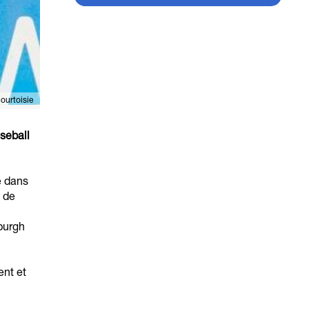
ourtoisie
aseball
e dans
 de
sburgh
ent et