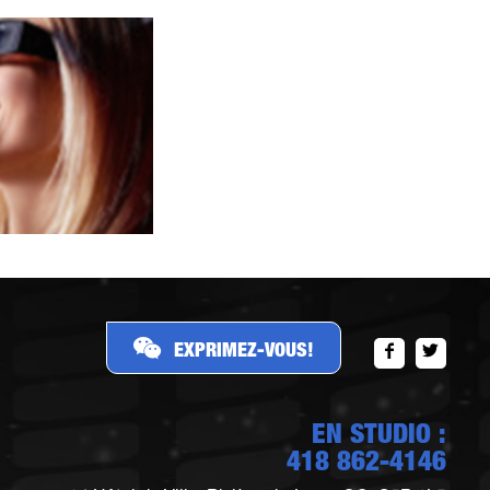
EXPRIMEZ-VOUS!
EN STUDIO :
418 862-4146