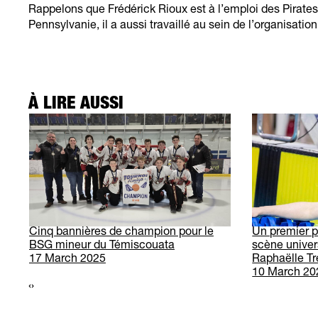
Rappelons que Frédérick Rioux est à l’emploi des Pirates 
Pennsylvanie, il a aussi travaillé au sein de l’organisati
À LIRE AUSSI
Cinq bannières de champion pour le
Un premier p
BSG mineur du Témiscouata
scène univer
17 March 2025
Raphaëlle T
10 March 20
‹
›